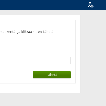
Kieli
Suomi
Svenska
English
t kentät ja klikkaa sitten Lähetä-