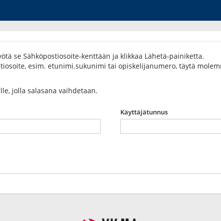
ötä se Sähköpostiosoite-kenttään ja klikkaa Lähetä-painiketta.
osoite, esim. etunimi.sukunimi tai opiskelijanumero, täytä molemma
ulle, jolla salasana vaihdetaan.
Käyttäjätunnus